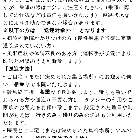
すが、乗降の際は十分にご注意ください。(乗降に際
しての怪我などは責任を負いかねます)。道路状況な
どにより介助ができない場合があります。
※以下の方は ”送迎対象外” となります
• 初診や他院かかりつけの方（慢性疾患で当院に定期
通院されていない方）
• 風邪症状や体調不良のある方（運転手が状況により
医師と相談のうえ判断致します）
【送迎方法】
• ご自宅（または決められた集合場所）にお迎えに伺
い、
相乗り
で来院いただきます。
• 診察終了後、
相乗り
で送迎致します。帰りを急いで
おられる方や送迎が不要な方は、タクシーの利用やご
家族のお迎えをお願い致します。設定された曜日や時
間があえば、
行きのみ
・
帰りのみ
の送迎もご利用いた
だけます。
• 医院とご自宅（または決められた集合場所）のみの