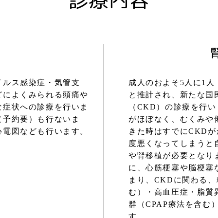
診療内容
イルス感染症・気管支
成人のおよそ5人に1人
どによくみられる頭痛や
と推計され、新たな国
な症状への診療を行いま
（CKD）の診療を行い
（予約要）も行ないま
がほぼなく、むくみや
心電図なども行います。
きた時はすでにCKD
度悪くなってしまうと
や腎移植が必要となり
に、心筋梗塞や脳梗塞
まり、CKDに関わる
む）・高血圧症・脂質
群（CPAP療法を含む
す。